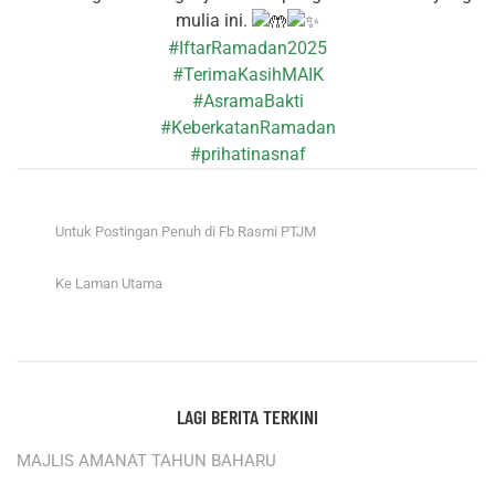
mulia ini.
#IftarRamadan2025
#TerimaKasihMAIK
#AsramaBakti
#KeberkatanRamadan
#prihatinasnaf
KLIK DISINI
Untuk Postingan Penuh di Fb Rasmi PTJM
KEMBALI
Ke Laman Utama
ARKIB BERITA
LAGI BERITA TERKINI
MAJLIS AMANAT TAHUN BAHARU